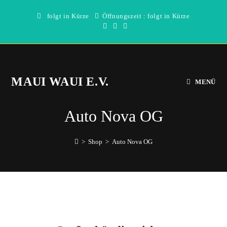
Zum
folgt in Kürze
Öffnungszeit : folgt in Kürze
Inhalt
springen
MAUI WAUI E.V.
MENÜ
Auto Nova OG
>
Shop
>
Auto Nova OG
Direkt
zum
Inhalt
wechseln