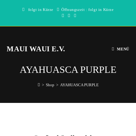
Zum
folgt in Kürze
Öffnungszeit : folgt in Kürze
Inhalt
springen
MAUI WAUI E.V.
MENÜ
AYAHUASCA PURPLE
>
Shop
>
AYAHUASCA PURPLE
Direkt
zum
Inhalt
wechseln