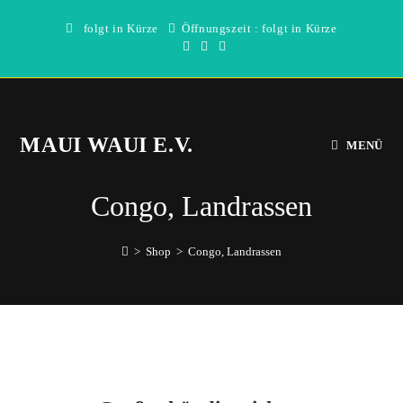
Zum
folgt in Kürze
Öffnungszeit : folgt in Kürze
Inhalt
springen
MAUI WAUI E.V.
MENÜ
Congo, Landrassen
>
Shop
>
Congo, Landrassen
Direkt
zum
Inhalt
wechseln