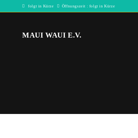
Zum
folgt in Kürze
Öffnungszeit : folgt in Kürze
Inhalt
springen
MAUI WAUI E.V.
Direkt
zum
Inhalt