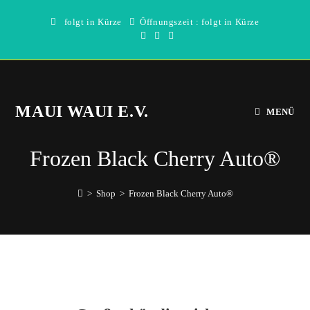
Zum
folgt in Kürze
Öffnungszeit : folgt in Kürze
Inhalt
springen
MAUI WAUI E.V.
MENÜ
Frozen Black Cherry Auto®
>
Shop
>
Frozen Black Cherry Auto®
Direkt
zum
Inhalt
wechseln