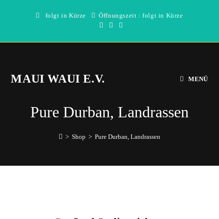
Zum
folgt in Kürze
Öffnungszeit : folgt in Kürze
Inhalt
springen
MAUI WAUI E.V.
MENÜ
Pure Durban, Landrassen
>
Shop
>
Pure Durban, Landrassen
Direkt
zum
Inhalt
wechseln