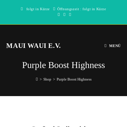
Zum
folgt in Kürze
Öffnungszeit : folgt in Kürze
Inhalt
springen
MAUI WAUI E.V.
MENÜ
Purple Boost Highness
>
Shop
>
Purple Boost Highness
Direkt
zum
Inhalt
wechseln