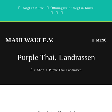
Zum
folgt in Kürze
Öffnungszeit : folgt in Kürze
Inhalt
springen
MAUI WAUI E.V.
MENÜ
Purple Thai, Landrassen
>
Shop
>
Purple Thai, Landrassen
Direkt
zum
Inhalt
wechseln