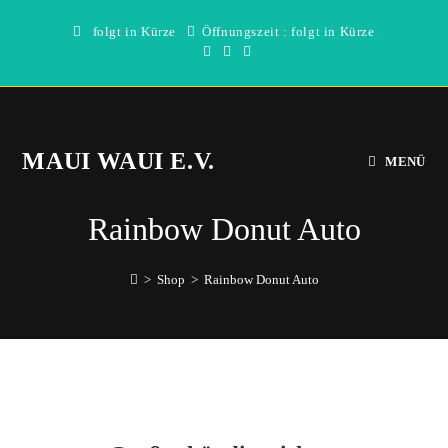
Zum
folgt in Kürze
Öffnungszeit : folgt in Kürze
Inhalt
springen
MAUI WAUI E.V.
MENÜ
Rainbow Donut Auto
>
Shop
>
Rainbow Donut Auto
Direkt
zum
Inhalt
wechseln