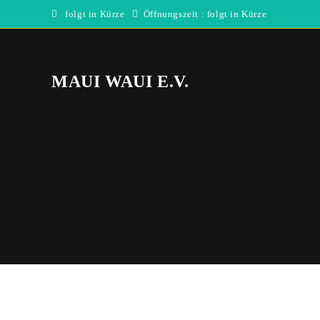
Zum
folgt in Kürze
Öffnungszeit : folgt in Kürze
Inhalt
springen
MAUI WAUI E.V.
Direkt
zum
Inhalt